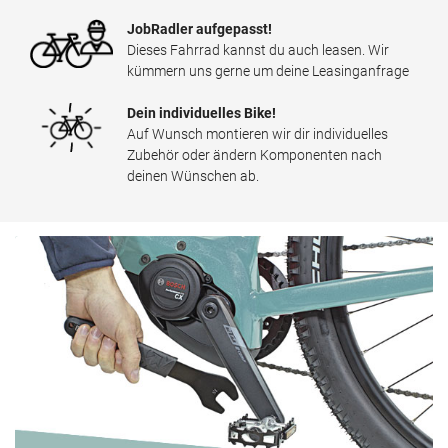
JobRadler aufgepasst!
Nabendynamo
Shimano
Dieses Fahrrad kannst du auch leasen. Wir
kümmern uns gerne um deine Leasinganfrage
Scheinwerfer
LED, Axa
Dein individuelles Bike!
Rücklicht
LED mit Batterien
Auf Wunsch montieren wir dir individuelles
Zubehör oder ändern Komponenten nach
Gepäckträgersystem
-
deinen Wünschen ab.
Gepäckträger
Aluminium, schwarz
Ständer
stabiler Seitenständer
Besonderheiten
integrierte Rücktrittbremse
Gewichtsangaben
Gewicht des Modells
keine Angabe