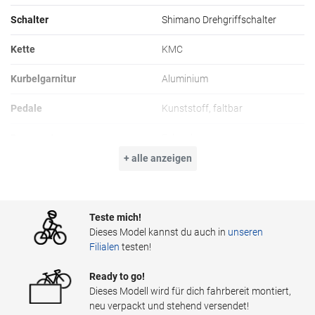
Schalter
Shimano Drehgriffschalter
Kette
KMC
Kurbelgarnitur
Aluminium
Pedale
Kunststoff, faltbar
Bremsentyp
Felgenbremse
+ alle anzeigen
Bremse
Tektro V-Brake
Felgen
Aluminium schwarz
Teste mich!
Naben
Aluminium schwarz
Dieses Model kannst du auch in
unseren
Filialen
testen!
Speichen
Stahl
Ready to go!
Reifen
20 Zoll, 50-622
Dieses Modell wird für dich fahrbereit montiert,
neu verpackt und stehend versendet!