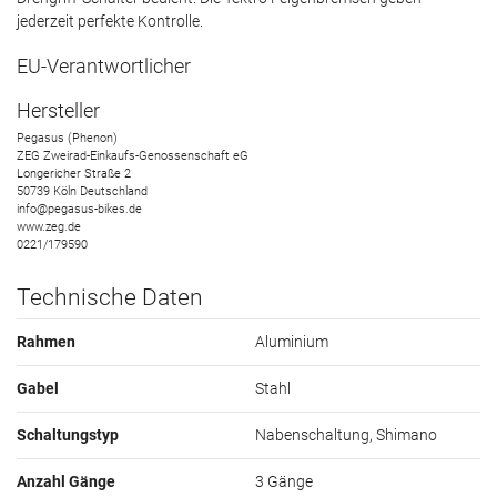
jederzeit perfekte Kontrolle.
EU-Verantwortlicher
Hersteller
Pegasus (Phenon)
ZEG Zweirad-Einkaufs-Genossenschaft eG
Longericher Straße
2
50739
Köln
Deutschland
info@pegasus-bikes.de
www.zeg.de
0221/179590
Technische Daten
Rahmen
Aluminium
Gabel
Stahl
Schaltungstyp
Nabenschaltung, Shimano
Anzahl Gänge
3 Gänge