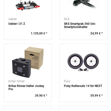
Uebler
SKS
Uebler i 31 Z
SKS Smartgrab 360 Uni-
Smartphonehalter
1.139,00 € *
24,99 € *
britax römer
Puky
Britax Römer Halter Jockey
Puky Reifensatz 14 für NEXT
Pro
39,90 € *
59,99 € *