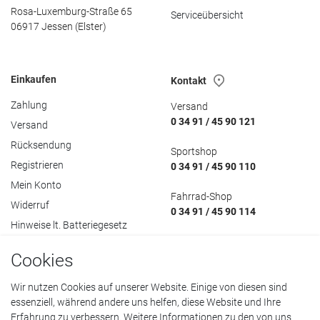
Rosa-Luxemburg-Straße 65
Serviceübersicht
06917 Jessen (Elster)
Einkaufen
Kontakt
Zahlung
Versand
0 34 91 / 45 90 121
Versand
Rücksendung
Sportshop
Registrieren
0 34 91 / 45 90 110
Mein Konto
Fahrrad-Shop
Widerruf
0 34 91 / 45 90 114
Hinweise lt. Batteriegesetz
Cookies
Wir nutzen Cookies auf unserer Website. Einige von diesen sind
essenziell, während andere uns helfen, diese Website und Ihre
Datenschutzerklärung
•
AGB
•
Impressum
Erfahrung zu verbessern. Weitere Informationen zu den von uns