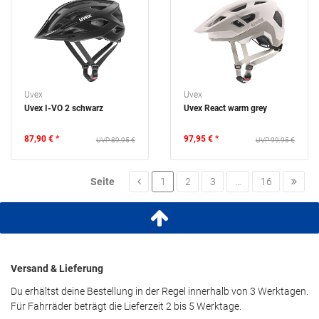
Uvex
Uvex
Uvex I-VO 2 schwarz
Uvex React warm grey
87,90 € *
97,95 € *
89,95 €
99,95 €
Seite
1
2
3
…
16
Versand & Lieferung
Du erhältst deine Bestellung in der Regel innerhalb von 3 Werktagen.
Für Fahrräder beträgt die Lieferzeit 2 bis 5 Werktage.