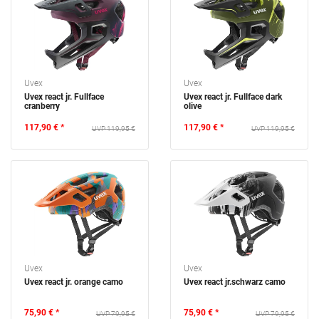
MONTAGEPOSITION
TASCHENGRÖSSE
WASSERDICHT
Uvex
Uvex
Uvex react jr. Fullface
Uvex react jr. Fullface dark
GESCHLECHT
cranberry
olive
117,90 € *
117,90 € *
119,95 €
119,95 €
KLEIDERGRÖSSE
KÖRPERGRÖSSE-ALTER
RADGRÖSSE
FARBE
SALE
Uvex
Uvex
Uvex react jr. orange camo
Uvex react jr.schwarz camo
VERFÜGBARKEIT
75,90 € *
75,90 € *
79,95 €
79,95 €