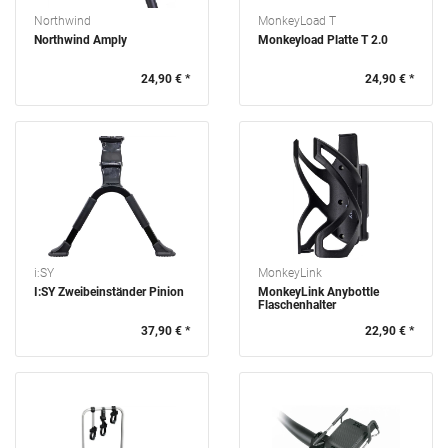
Northwind
MonkeyLoad T
Northwind Amply
Monkeyload Platte T 2.0
24,90 € *
24,90 € *
i:SY
MonkeyLink
I:SY Zweibeinständer Pinion
MonkeyLink Anybottle
Flaschenhalter
37,90 € *
22,90 € *