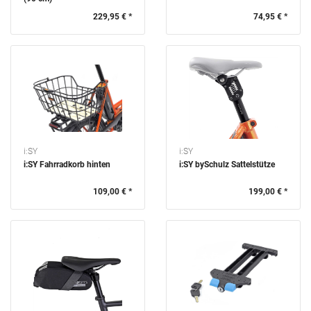
229,95 € *
74,95 € *
i:SY
i:SY
i:SY Fahrradkorb hinten
i:SY bySchulz Sattelstütze
109,00 € *
199,00 € *