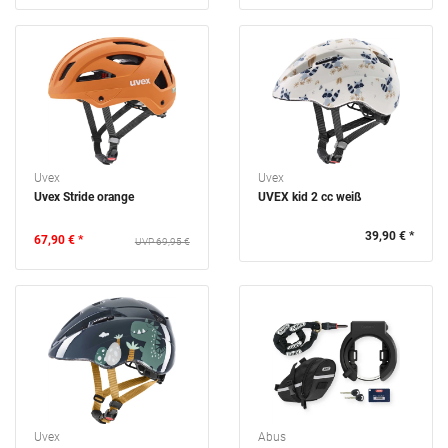
Uvex
Uvex
Uvex Stride orange
UVEX kid 2 cc weiß
39,90 € *
67,90 € *
69,95 €
Uvex
Abus