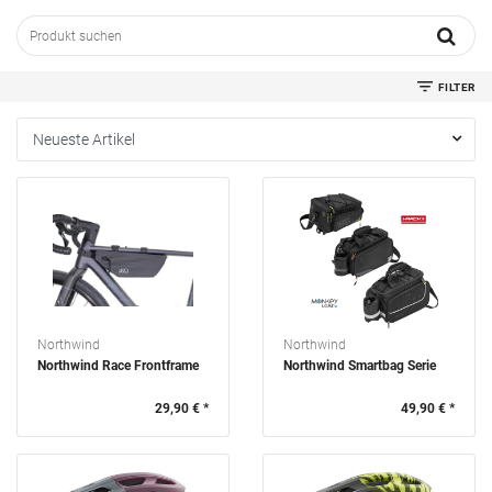
FILTER
KATEGORIEN
MARKE
Northwind
Northwind
BEFESTIGUNGSYSTEM
Northwind Race Frontframe
Northwind Smartbag Serie
STROMQUELLE
29,90 € *
49,90 € *
LUX