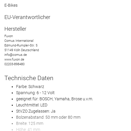
E-Bikes
EU-Verantwortlicher
Hersteller
Fuxon
Comus International
Edmund-Rumpler-Str.
5
51149
Köln
Deutschland
info@comus.de
www.fuxon.de
02203-898480
Technische Daten
Farbe: Schwarz
Spannung: 6 - 12 Volt
geeignet für: BOSCH, Yamaha, Brose u.v.m.
Leuchtmittel: LED
StVZO Zugelassen: Ja
Bolzenabstand: 50 mm oder 80 mm
Breite: 125 mm
Höhe: 41 mm