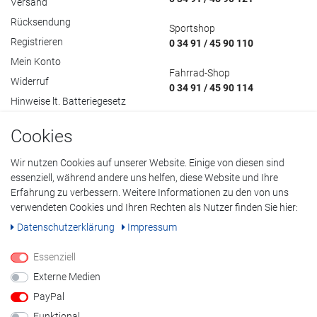
Versand
Rücksendung
Sportshop
Registrieren
0 34 91 / 45 90 110
Mein Konto
Fahrrad-Shop
Widerruf
0 34 91 / 45 90 114
Hinweise lt. Batteriegesetz
Cookies
Wir nutzen Cookies auf unserer Website. Einige von diesen sind
Datenschutzerklärung
•
AGB
•
Impressum
essenziell, während andere uns helfen, diese Website und Ihre
Erfahrung zu verbessern. Weitere Informationen zu den von uns
© Copyright 2022 Klöpping GmbH. Alle Rechte vorbehalten.
verwendeten Cookies und Ihren Rechten als Nutzer finden Sie hier:
Daten­schutz­erklärung
Impressum
Alle Preisangaben inklusive Mehrwertsteuer, alle Preise in Euro. Bei
durchgestrichenen Preisen handelt es sich um ehemalige
Essenziell
unverbindliche Preisempfehlungen des Herstellers.
Externe Medien
** Gratis Paketversand gilt nicht für sperrige Artikel wie Fahrräder &
PayPal
Heimsportgeräte.
Funktional