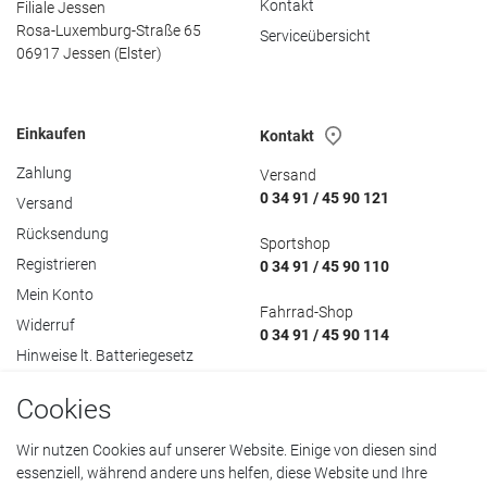
Kontakt
Filiale Jessen
Rosa-Luxemburg-Straße 65
Serviceübersicht
06917 Jessen (Elster)
Einkaufen
Kontakt
Zahlung
Versand
0 34 91 / 45 90 121
Versand
Rücksendung
Sportshop
Registrieren
0 34 91 / 45 90 110
Mein Konto
Fahrrad-Shop
Widerruf
0 34 91 / 45 90 114
Hinweise lt. Batteriegesetz
Cookies
Wir nutzen Cookies auf unserer Website. Einige von diesen sind
essenziell, während andere uns helfen, diese Website und Ihre
Datenschutzerklärung
•
AGB
•
Impressum