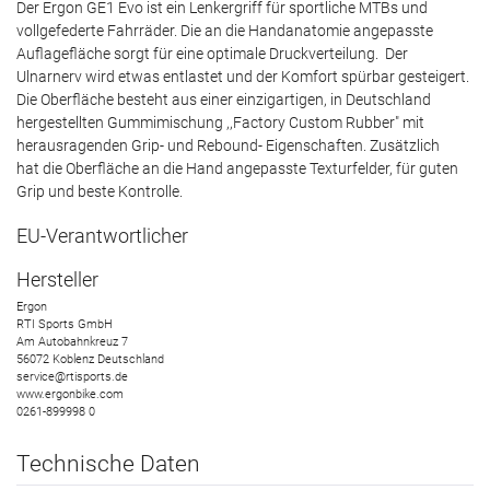
Der Ergon GE1 Evo ist ein Lenkergriff für sportliche MTBs und
vollgefederte Fahrräder. Die an die Handanatomie angepasste
Auflagefläche sorgt für eine optimale Druckverteilung. Der
Ulnarnerv wird etwas entlastet und der Komfort spürbar gesteigert.
Die Oberfläche besteht aus einer einzigartigen, in Deutschland
hergestellten Gummimischung ,,Factory Custom Rubber" mit
herausragenden Grip- und Rebound- Eigenschaften. Zusätzlich
hat die Oberfläche an die Hand angepasste Texturfelder, für guten
Grip und beste Kontrolle.
EU-Verantwortlicher
Hersteller
Ergon
RTI Sports GmbH
Am Autobahnkreuz
7
56072
Koblenz
Deutschland
service@rtisports.de
www.ergonbike.com
0261-899998 0
Technische Daten