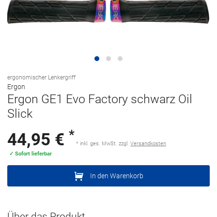
ergonomischer Lenkergriff
Ergon
Ergon GE1 Evo Factory schwarz Oil
Slick
*
44,95 €
* inkl. ges. MwSt. zzgl.
Versandkosten
✓ Sofort lieferbar
In den Warenkorb
Über das Produkt