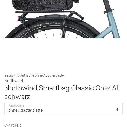
Gepäckträgertasche ohne Adapterplatte
Northwind
Northwind Smartbag Classic One4All
schwarz
ICH MÖCHTE
59,95 €