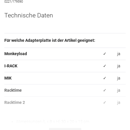
0221/179590
Technische Daten
Für welche Adapterplatte ist der Artikel geeignet:
Monkeyload
✓
ja
I-RACK
✓
ja
MIK
✓
ja
Racktime
✓
ja
Racktime 2
✓
ja
Abmessungen (L x B x H) 30 x 20 x 15 cm
Material: Polyestergewebe, Schaumstoffpolster