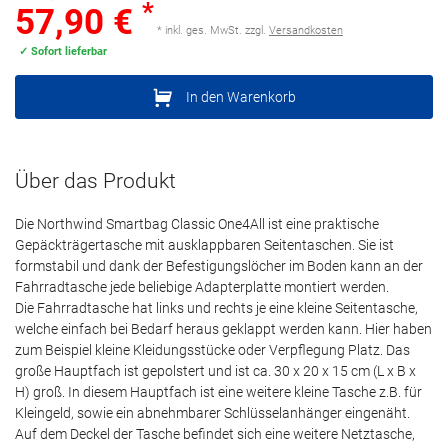
*
57,90 €
* inkl. ges. MwSt. zzgl.
Versandkosten
✓ Sofort lieferbar
In den Warenkorb
Über das Produkt
Die Northwind Smartbag Classic One4All ist eine praktische
Gepäckträgertasche mit ausklappbaren Seitentaschen. Sie ist
formstabil und dank der Befestigungslöcher im Boden kann an der
Fahrradtasche jede beliebige Adapterplatte montiert werden.
Die Fahrradtasche hat links und rechts je eine kleine Seitentasche,
welche einfach bei Bedarf heraus geklappt werden kann. Hier haben
zum Beispiel kleine Kleidungsstücke oder Verpflegung Platz. Das
große Hauptfach ist gepolstert und ist ca. 30 x 20 x 15 cm (L x B x
H) groß. In diesem Hauptfach ist eine weitere kleine Tasche z.B. für
Kleingeld, sowie ein abnehmbarer Schlüsselanhänger eingenäht.
Auf dem Deckel der Tasche befindet sich eine weitere Netztasche,