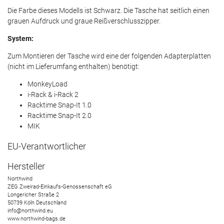
Die Farbe dieses Modells ist Schwarz. Die Tasche hat seitlich einen
grauen Aufdruck und graue Reißverschlusszipper.
System:
Zum Montieren der Tasche wird eine der folgenden Adapterplatten
(nicht im Lieferumfang enthalten) benötigt:
MonkeyLoad
i-Rack & i-Rack 2
Racktime Snap-It 1.0
Racktime Snap-It 2.0
MIK
EU-Verantwortlicher
Hersteller
Northwind
ZEG Zweirad-Einkaufs-Genossenschaft eG
Longericher Straße
2
50739
Köln
Deutschland
info@northwind.eu
www.northwind-bags.de