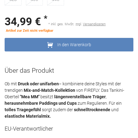
*
34,99 €
* inkl. ges. MwSt. zzgl.
Versandkosten
Artikel zur Zeit nicht verfügbar
In den Warenkorb
Über das Produkt
Ob mit
Druck oder unifarben
– kombiniere deine Styles mit der
trendigen
Mix-and-Match-Kollektion
von FIREFLY. Das Tankini-
Oberteil
"Mea MM"
besitzt
längenverstellbare Träger
,
herausnehmbare Paddings und Cups
zum Regulieren. Für ein
tolles Tragegefühl
sorgt zudem der
schnelltrocknende
und
elastische Materialmix.
EU-Verantwortlicher