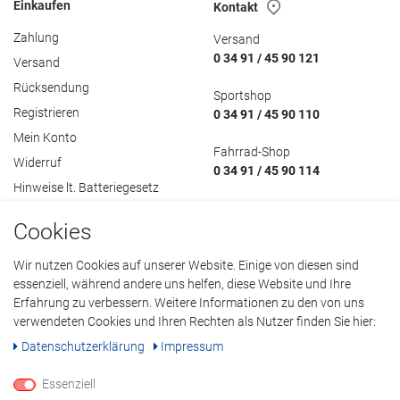
Einkaufen
Kontakt
Zahlung
Versand
0 34 91 / 45 90 121
Versand
Rücksendung
Sportshop
Registrieren
0 34 91 / 45 90 110
Mein Konto
Fahrrad-Shop
Widerruf
0 34 91 / 45 90 114
Hinweise lt. Batteriegesetz
Cookies
Wir nutzen Cookies auf unserer Website. Einige von diesen sind
essenziell, während andere uns helfen, diese Website und Ihre
Datenschutzerklärung
•
AGB
•
Impressum
Erfahrung zu verbessern. Weitere Informationen zu den von uns
© Copyright 2022 Klöpping GmbH. Alle Rechte vorbehalten.
verwendeten Cookies und Ihren Rechten als Nutzer finden Sie hier:
Daten­schutz­erklärung
Impressum
Alle Preisangaben inklusive Mehrwertsteuer, alle Preise in Euro. Bei
Essenziell
durchgestrichenen Preisen handelt es sich um ehemalige