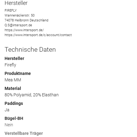
Hersteller
FIREFLY
Wannenäckerstr.
50
74078
Heilbronn
Deutschland
Q.S@intersport.de
https://www.intersport.de/
https://www.intersport.de/c/account/contact
Technische Daten
Hersteller
Firefly
Produktname
Mea MM
Material
80% Polyamid, 20% Elasthan
Paddings
Ja
Bügel-BH
Nein
Verstellbare Träger