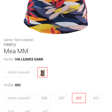
Damen Tankinioberteil
FIREFLY
Mea MM
Farbe:
106 LEAVES DARK
Keine Auswahl
Größe:
40C
Keine Auswahl
38B
38C
40C
42C
42B
46C
44C