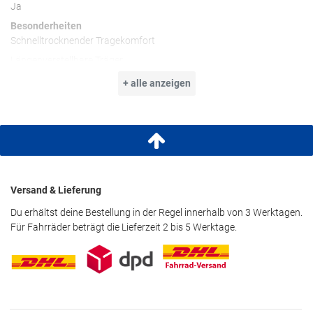
Ja
Besonderheiten
Schnelltrocknender Tragekomfort
Längenverstellbare Träger
Regulierbare Cups mit herausnehmbaren Pads
+ alle anzeigen
Im Mix and Match Druck oder unifarben
Pflegehinweise
30°C Pflegeleicht
Nicht im Wäschetrockner trocknen
Nicht bügeln
Versand & Lieferung
Nicht reinigen
Nicht bleichen
Du erhältst deine Bestellung in der Regel innerhalb von 3 Werktagen.
Für Fahrräder beträgt die Lieferzeit 2 bis 5 Werktage.