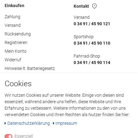
Einkaufen
Kontakt
Zahlung
Versand
0 34 91 / 45 90 121
Versand
Rücksendung
Sportshop
Registrieren
0 34 91 / 45 90 110
Mein Konto
Fahrrad-Shop
Widerruf
0 34 91 / 45 90 114
Hinweise lt. Batteriegesetz
Cookies
Wir nutzen Cookies auf unserer Website. Einige von diesen sind
Datenschutzerklärung
•
AGB
•
Impressum
essenziell, während andere uns helfen, diese Website und Ihre
Erfahrung zu verbessern. Weitere Informationen zu den von uns
© Copyright 2022 Klöpping GmbH. Alle Rechte vorbehalten.
verwendeten Cookies und Ihren Rechten als Nutzer finden Sie hier:
Daten­schutz­erklärung
Impressum
Alle Preisangaben inklusive Mehrwertsteuer, alle Preise in Euro. Bei
durchgestrichenen Preisen handelt es sich um ehemalige
Essenziell