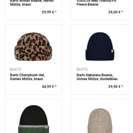
Barts Willian Beanie, Herren
9385/26 Nike Therma-Fit
Mütze, braun
Fleece Beanie
29,99 € *
25,00 € *
BARTS
BARTS
Barts Cherrybush Hat,
Barts Habarana Beanie,
Damen Mütze, braun
Unisex Mütze, dunkelblau
44,99 € *
29,90 € *