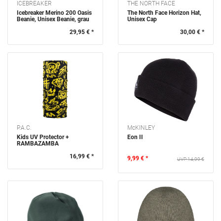
ICEBREAKER
THE NORTH FACE
Icebreaker Merino 200 Oasis
The North Face Horizon Hat,
Beanie, Unisex Beanie, grau
Unisex Cap
29,95 € *
30,00 € *
P.A.C.
McKINLEY
Kids UV Protector +
Eon II
RAMBAZAMBA
16,99 € *
9,99 € *
14,99 €