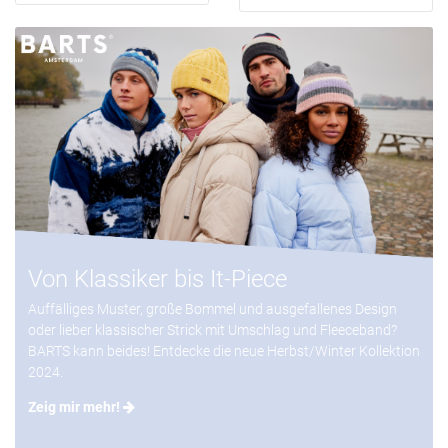
Von Klassiker bis It-Piece
Auffälliges Muster, große Bommel und ausgefallenes Design
oder lieber klassischer Strick mit Umschlag und Fleeceband?
BARTS kann beides! Entdecke die neue Herbst/Winter Kollektion
2024.
Zeig mir mehr!