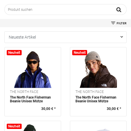
FILTER
Neuheit
Neuheit
KATEGORIEN
MARKE
GESCHLECHT
THE NORTH FACE
THE NORTH FACE
KLEIDERGRÖSSE
The North Face Fisherman
The North Face Fisherman
Beanie Unisex Mütze
Beanie Unisex Mütze
FARBE
30,00 € *
30,00 € *
SALE
Neuheit