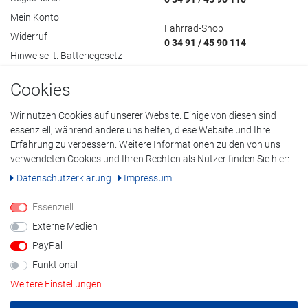
Mein Konto
Fahrrad-Shop
Widerruf
0 34 91 / 45 90 114
Hinweise lt. Batteriegesetz
Cookies
Wir nutzen Cookies auf unserer Website. Einige von diesen sind
essenziell, während andere uns helfen, diese Website und Ihre
Datenschutzerklärung
•
AGB
•
Impressum
Erfahrung zu verbessern. Weitere Informationen zu den von uns
© Copyright 2022 Klöpping GmbH. Alle Rechte vorbehalten.
verwendeten Cookies und Ihren Rechten als Nutzer finden Sie hier:
Daten­schutz­erklärung
Impressum
Alle Preisangaben inklusive Mehrwertsteuer, alle Preise in Euro. Bei
Essenziell
durchgestrichenen Preisen handelt es sich um ehemalige
unverbindliche Preisempfehlungen des Herstellers.
Externe Medien
** Gratis Paketversand gilt nicht für sperrige Artikel wie Fahrräder &
PayPal
Heimsportgeräte.
Funktional
Weitere Einstellungen