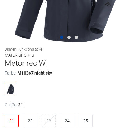
Damen Funktionsjacke
MAIER SPORTS
Metor rec W
Farbe:
M10367 night sky
Größe:
21
21
22
23
24
25