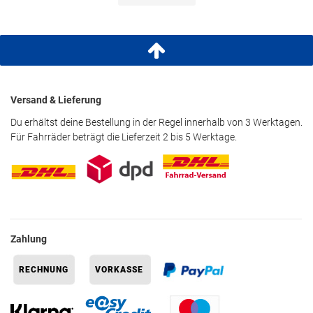
Ja
Besonderheiten
Silverplus® Netzfutter
Individuell weitenregulierbare Armabschlüsse
Abnehmbare Kapuze mit individuellen Verstellmöglichkeiten
mTEX 10.000
Versand & Lieferung
Weitenregulierbarer Saum
Du erhältst deine Bestellung in der Regel innerhalb von 3 Werktagen.
Wasserabweisende, PFC-freie Imprägnierung
Für Fahrräder beträgt die Lieferzeit 2 bis 5 Werktage.
Zahlung