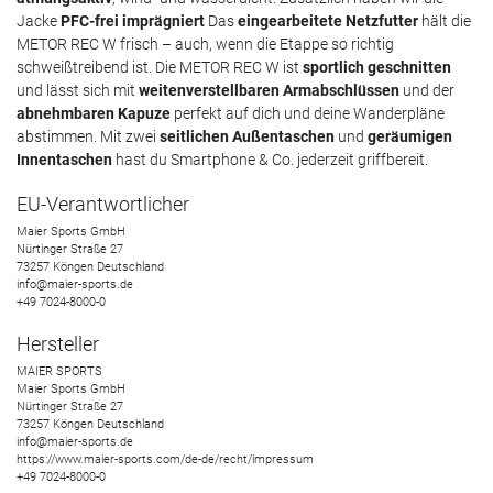
Jacke
PFC-frei imprägniert
Das
eingearbeitete Netzfutter
hält die
METOR REC W frisch – auch, wenn die Etappe so richtig
schweißtreibend ist. Die METOR REC W ist
sportlich geschnitten
und lässt sich mit
weitenverstellbaren Armabschlüssen
und der
abnehmbaren Kapuze
perfekt auf dich und deine Wanderpläne
abstimmen. Mit zwei
seitlichen Außentaschen
und
geräumigen
Innentaschen
hast du Smartphone & Co. jederzeit griffbereit.
EU-Verantwortlicher
Maier Sports GmbH
Nürtinger Straße
27
73257
Köngen
Deutschland
info@maier-sports.de
+49 7024-8000-0
Hersteller
MAIER SPORTS
Maier Sports GmbH
Nürtinger Straße
27
73257
Köngen
Deutschland
info@maier-sports.de
https://www.maier-sports.com/de-de/recht/impressum
+49 7024-8000-0