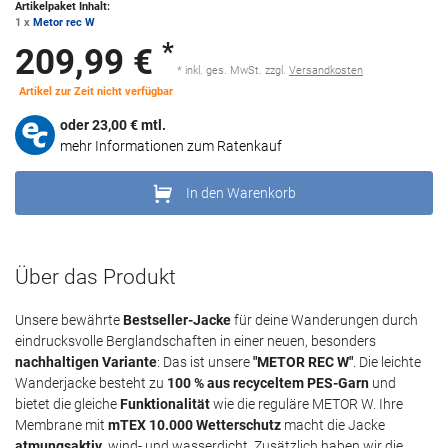
Artikelpaket Inhalt:
1 x
Metor rec W
*
209,99 €
* inkl. ges. MwSt. zzgl.
Versandkosten
Artikel zur Zeit nicht verfügbar
oder
23,00
€ mtl.
mehr Informationen zum Ratenkauf
In den Warenkorb
Über das Produkt
Unsere bewährte
Bestseller-Jacke
für deine Wanderungen durch
eindrucksvolle Berglandschaften in einer neuen, besonders
nachhaltigen Variante
: Das ist unsere
"METOR REC W"
. Die leichte
Wanderjacke besteht zu
100 % aus recyceltem PES-Garn
und
bietet die gleiche
Funktionalität
wie die reguläre METOR W. Ihre
Membrane mit
mTEX 10.000 Wetterschutz
macht die Jacke
atmungsaktiv
, wind- und wasserdicht. Zusätzlich haben wir die